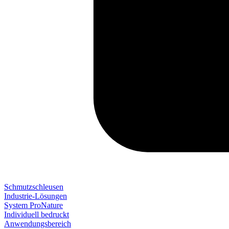
Schmutzschleusen
Industrie-Lösungen
System ProNature
Individuell bedruckt
Anwendungsbereich