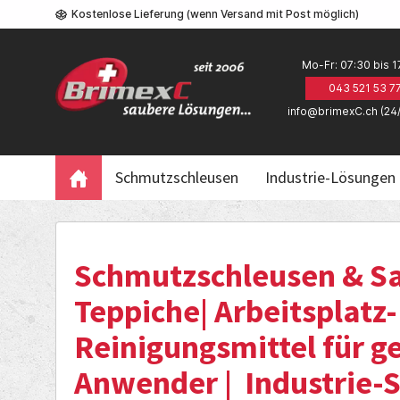
Kostenlose Lieferung (wenn Versand mit Post möglich)
Mo-Fr: 07:30 bis 1
043 521 53 7
info@brimexC.ch (24
Schmutzschleusen
Industrie-Lösungen
Schmutzschleusen & Sa
Teppiche
|
Arbeitsplatz
Reinigungsmittel für ge
Anwender
|
Industrie-