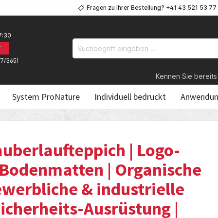
Fragen zu Ihrer Bestellung? +41 43 521 53 77
7:30
7
/7/365)
Kennen Sie bereits unsere Lo
System ProNature
Individuell bedruckt
Anwendun
uberlaufteppich | Logo-
-Bodenmatten | Organische
werbliche & industrielle
S
icherheits-Ausrüstung |