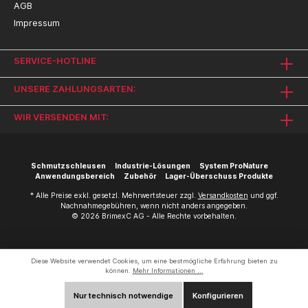
AGB
Impressum
SERVICE-HOTLINE
UNSERE ZAHLUNGSARTEN:
WIR VERSENDEN MIT:
Schmutzschleusen
Industrie-Lösungen
System ProNature
Anwendungsbereich
Zubehör
Lager-Überschuss Produkte
* Alle Preise exkl. gesetzl. Mehrwertsteuer zzgl.
Versandkosten
und ggf.
Nachnahmegebühren, wenn nicht anders angegeben.
© 2026 BrimexC AG - Alle Rechte vorbehalten.
Diese Website verwendet Cookies, um eine bestmögliche Erfahrung bieten zu
können.
Mehr Informationen ...
Nur technisch notwendige
Konfigurieren