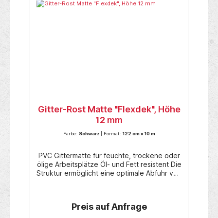
Gitter-Rost Matte "Flexdek", Höhe
12 mm
Farbe:
Schwarz
| Format:
122 cm x 10 m
PVC Gittermatte für feuchte, trockene oder
ölige Arbeitsplätze Öl- und Fett resistent Die
Struktur ermöglicht eine optimale Abfuhr von
Flüssigkeiten Rutschfestigkeit: R10 nach DIN
51130 und BG-Regel BGR 181 leicht zu
verlegen und wiederzuverwenden.
Preis auf Anfrage
Verbindungsclips ermöglichen eine
Erweiterung in der Breite und in der Länge.