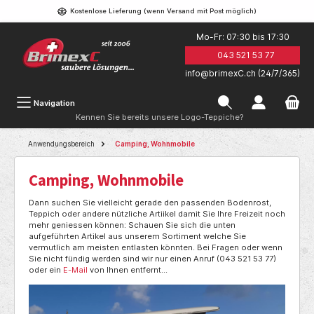
Kostenlose Lieferung (wenn Versand mit Post möglich)
Mo-Fr: 07:30 bis 17:30
043 521 53 77
info@brimexC.ch (24/7/365)
Navigation
Kennen Sie bereits unsere Logo-Teppiche?
Anwendungsbereich
Camping, Wohnmobile
Camping, Wohnmobile
Dann suchen Sie vielleicht gerade den passenden Bodenrost,
Teppich oder andere nützliche Artiikel damit Sie Ihre Freizeit noch
mehr geniessen können: Schauen Sie sich die unten
aufgeführten Artikel aus unserem Sortiment welche Sie
vermutlich am meisten entlasten könnten. Bei Fragen oder wenn
Sie nicht fündig werden sind wir nur einen Anruf (043 521 53 77)
oder ein
E-Mail
von Ihnen entfernt...