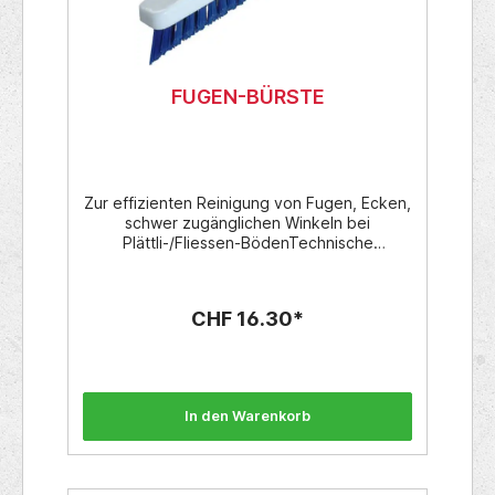
FUGEN-BÜRSTE
Zur effizienten Reinigung von Fugen, Ecken,
schwer zugänglichen Winkeln bei
Plättli-/Fliessen-BödenTechnische
Daten:Körper: PP, weissBorstenfarbe
BlauDIN GewindeVerkaufs-Einheit: 6
Stückohne Stiel
CHF 16.30*
In den Warenkorb