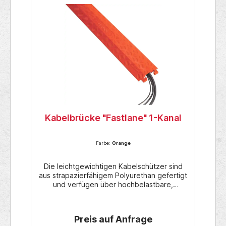
Kabelbrücke "Fastlane" 1-Kanal
Farbe:
Orange
Die leichtgewichtigen Kabelschützer sind
aus strapazierfähigem Polyurethan gefertigt
und verfügen über hochbelastbare,
patentierte L-Verbinder. Die patentierte 5-
Stangen-Profilplattenoberfläche bietet
maximale Traktion für Fahrgestelle und
Preis auf Anfrage
Fussgängerverkehr. Diese flachen