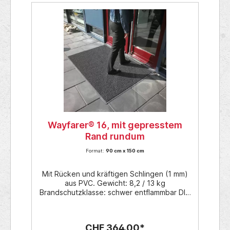
10 m 122 cm x 10 m Farben: Blau Grau
Schwarz Andere Farben auf Anfrage. z.B.
Rot, gelb, grün, ... Zubehör:
Verbindungsclips zur Erweiterung in der
Breite Verbindungsclips zur Erweiterung in
der Länge resp. im rechten Winkel 90°
Gewicht: 7,5 kg pro m2
Wayfarer® 16, mit gepresstem
Rand rundum
Format:
90 cm x 150 cm
Mit Rücken und kräftigen Schlingen (1 mm)
aus PVC. Gewicht: 8,2 / 13 kg
Brandschutzklasse: schwer entflammbar DIN
EN 13501-1 Bfl-S1 Anwendung: Geeignet für
stark frequentierte Fussgängerbereiche.
Innen- oder Ausseneingänge. Als Barfuss-
CHF 364.00*
und Anti-Rutsch-Matte, z.B. im Wellness-