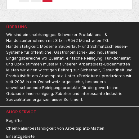
Beanspruchung standhält. Die erhöhten
Noppen an der Unterseite ermöglichen das
Durchfließen von Wasser, was die
Oberfläche sauber und trocken hält. Die
Gummimatte für den Außenbereich kratzt
ÜBER UNS
Schmutz, Dreck und Sand schon vor dem
Betreten des Gebäudes von den
Wir sind ein unabhängiges Schweizer Produktions- &
Schuhsohlen ab. Die kleinen Drainage-
Handelsunternehmen mit Sitz in 9542 Münchwilen TG.
Löcher entsprechen der EU-Norm für
Handelstätigkeit: Moderne Sauberlauf- und Schmutzschleusen-
öffentliche Eingänge. Zusätzlich eignet sich
Systeme für öffentliche, Gastronomische- und Industrielle
die glatte Oberfläche gut für den Zugang
Eingangsbereiche wo Qualität, einfache Reinigung, Funktionalität
mit Rädern (z.B. Wagen, Rollstühle,
und Optik stimmen muss! Mit unseren Arbeitsplatz-Bodenmatten
Rollkoffer, etc.). Technische Daten: 100%
leisten wir einen wichtigen Beitrag zur Sicherheit, Gesundheit und
Nitrilgummi-Mischung – ölresistent
Produktivität am Arbeitsplatz. Unter «ProNature» produzieren wir
Achteckiges Ring Design mit offener
seit 2006 in der Ostschweiz organische, besonders
Oberfläche Geeignet bei extremen
umweltschonende Reinigungsprodukte für die gewerbliche
Wetterverhältnissen Kleine Öffnungen mit
Gebäude-Innenreinigung. Zubehör und interessante Industrie-
einem Durchmesser von 14 mm mit EU-Norm,
Spezialitäten ergänzen unser Sortiment.
geeignet für den Zugang in öffentlichen
Eingängen Brandschutzklasse Bfl-S1 geprüft
gemäß EN 13501-1 Höhe: 12,5 mm Gewicht:
SHOP SERVICE
2,4 kg/Platte Verkaufseinheit: Einzelne
Begriffe
Platten Karton à 10 Stück
Chemikalienbeständigkeit von Arbeitsplatz-Matten
Einsatzgebiete