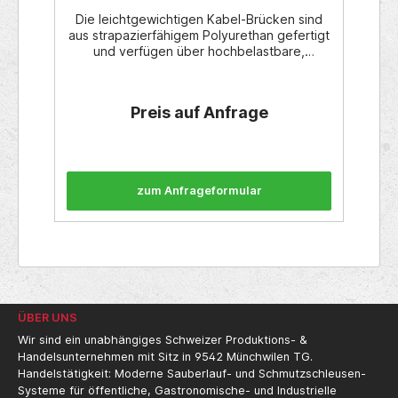
Die leichtgewichtigen Kabel-Brücken sind
aus strapazierfähigem Polyurethan gefertigt
und verfügen über hochbelastbare,
patentierte L-Verbinder. Die patentierte 5-
Stangen-Profilplattenoberfläche bietet
maximale Traktion für Fahrgestelle und
Preis auf Anfrage
Fussgängerverkehr. Diese flachen
Protektoren passen für mehrere
Kabelgrößen und sind kompakt für einfache
Einrichtung & Demontage ohne Werkzeuge,
sowie Lagerung. Technische
zum Anfrageformular
Angaben:Länge: 91.4 cmBreite: 27.3 cm
Höhe: Gewicht: 4.2 Kg Max. Kabel-
Durchmesser 25.4 cm Farbe: Orange
ÜBER UNS
Wir sind ein unabhängiges Schweizer Produktions- &
Handelsunternehmen mit Sitz in 9542 Münchwilen TG.
Handelstätigkeit: Moderne Sauberlauf- und Schmutzschleusen-
Systeme für öffentliche, Gastronomische- und Industrielle