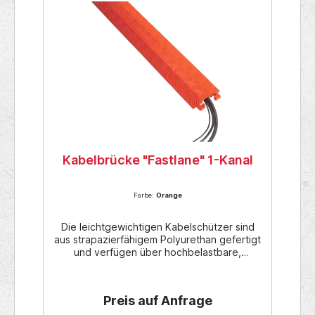
Kabelbrücke "Fastlane" 1-Kanal
Farbe:
Orange
Die leichtgewichtigen Kabelschützer sind
aus strapazierfähigem Polyurethan gefertigt
und verfügen über hochbelastbare,
patentierte L-Verbinder. Die patentierte 5-
Stangen-Profilplattenoberfläche bietet
maximale Traktion für Fahrgestelle und
Preis auf Anfrage
Fussgängerverkehr. Diese flachen