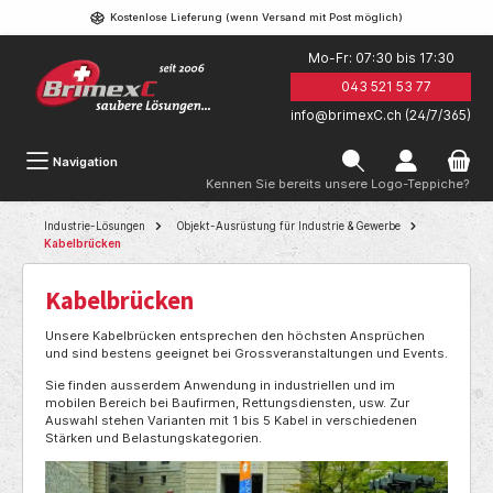
Kostenlose Lieferung (wenn Versand mit Post möglich)
Mo-Fr: 07:30 bis 17:30
043 521 53 77
info@brimexC.ch (24/7/365)
Navigation
Kennen Sie bereits unsere Logo-Teppiche?
Industrie-Lösungen
Objekt-Ausrüstung für Industrie & Gewerbe
Kabelbrücken
Kabelbrücken
Unsere Kabelbrücken entsprechen den höchsten Ansprüchen
und sind bestens geeignet bei Grossveranstaltungen und Events.
Sie finden ausserdem Anwendung in industriellen und im
mobilen Bereich bei Baufirmen, Rettungsdiensten, usw. Zur
Auswahl stehen Varianten mit 1 bis 5 Kabel in verschiedenen
Stärken und Belastungskategorien.