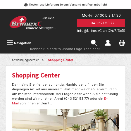
Kostenlose Lieferung (wenn Versand mit Post möglich)
Mo-Fr: 07:30 bis 17:30
043 521 53 77
info@brimexC.ch (24/7/365)
Navigation
Kennen Sie bereits unsere Logo-Teppiche?
Anwendungsbereich
Shopping Center
Shopping Center
Dann sind Sie hier genau richtig: Nachfolgend finden Sie
diejenigen Artikel aus unserem Sortiment welche Sie vermutlich
am meisten interessieren. Bei Fragen oder wenn Sie nicht fündig
werden sind wir nur einen Anruf (043 521 53 77) oder ein
E-
Mail
von Ihnen entfernt...