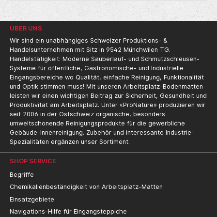
verlegt. Reinigungs- und Pflegehinweise:
Unterhaltsreinigung: Fegen der
Matte mit Kehrbürste oder Staubsauger in
ÜBER UNS
der Richtung der Profile (nicht schräg),
sowie Flecken-Entfernung sofort nach
Wir sind ein unabhängiges Schweizer Produktions- &
Feststellung. Periodische Instandhaltung
Handelsunternehmen mit Sitz in 9542 Münchwilen TG.
Matte aus dem Kasten herausnehmen,
Handelstätigkeit: Moderne Sauberlauf- und Schmutzschleusen-
danach gründliches Staubsaugen von
Systeme für öffentliche, Gastronomische- und Industrielle
Mattenkasten und Matte.
Eingangsbereiche wo Qualität, einfache Reinigung, Funktionalität
Gründliche-/Tiefen-Reinigung: Reinigen mit
und Optik stimmen muss! Mit unseren Arbeitsplatz-Bodenmatten
Zylindrischer Walzenbürst-Maschine, und
leisten wir einen wichtigen Beitrag zur Sicherheit, Gesundheit und
empfohlenem Reinigungs-Produkt Garantie
Produktivität am Arbeitsplatz. Unter «ProNature» produzieren wir
Eine 10-jährige Garantie auf
seit 2006 in der Ostschweiz organische, besonders
Herstellungsfehler bei
umweltschonende Reinigungsprodukte für die gewerbliche
bestimmungsgemäßem Gebrauch, im
Gebäude-Innenreinigung. Zubehör und interessante Industrie-
Rahmen der Gewährleistung des Herstellers.
Spezialitäten ergänzen unser Sortiment.
SHOP SERVICE
Begriffe
Chemikalienbeständigkeit von Arbeitsplatz-Matten
Einsatzgebiete
Navigations-Hilfe für Eingangsteppiche