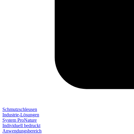
Schmutzschleusen
Industrie-Lösungen
System ProNature
Individuell bedruckt
Anwendungsbereich