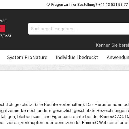
Fragen zu Ihrer Bestellung? +41 43 521 53 77
7:30
7
/7/365)
Kennen Sie bereits 
System ProNature
Individuell bedruckt
Anwendun
echtlich geschützt (alle Rechte vorbehalten). Das Herunterladen o
yrightvermerke noch andere gesetzlich geschützte Bezeichnungen 
fältigen, bleiben sämtliche Eigentumsrechte bei der BrimexC AG. D
 modifizieren, verknüpfen oder benutzen der BrimexC Webseite für 