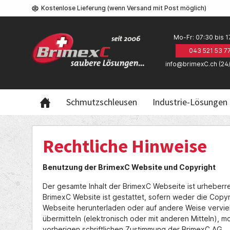
Kostenlose Lieferung (wenn Versand mit Post möglich)
Mo-Fr: 07:30 bis 1
043 521 53 7
info@brimexC.ch (24
Schmutzschleusen
Industrie-Lösungen
Rechtliche Hinweise
Benutzung der BrimexC Website und Copyright
Der gesamte Inhalt der BrimexC Webseite ist urheberr
BrimexC Website ist gestattet, sofern weder die Cop
Webseite herunterladen oder auf andere Weise verviel
übermitteln (elektronisch oder mit anderen Mitteln),
vorherigen schriftlichen Zustimmung der BrimexC AG.