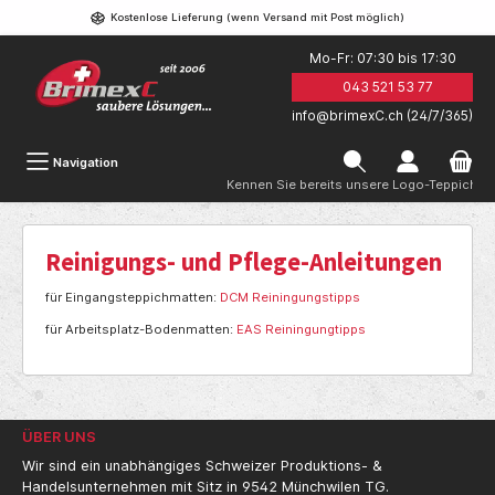
Kostenlose Lieferung (wenn Versand mit Post möglich)
Mo-Fr: 07:30 bis 17:30
043 521 53 77
info@brimexC.ch (24/7/365)
Navigation
Kennen Sie bereits unsere Logo-Teppiche?
Reinigungs- und Pflege-Anleitungen
für Eingangsteppichmatten:
DCM Reiningungstipps
für Arbeitsplatz-Bodenmatten:
EAS Reiningungtipps
ÜBER UNS
Wir sind ein unabhängiges Schweizer Produktions- &
Handelsunternehmen mit Sitz in 9542 Münchwilen TG.