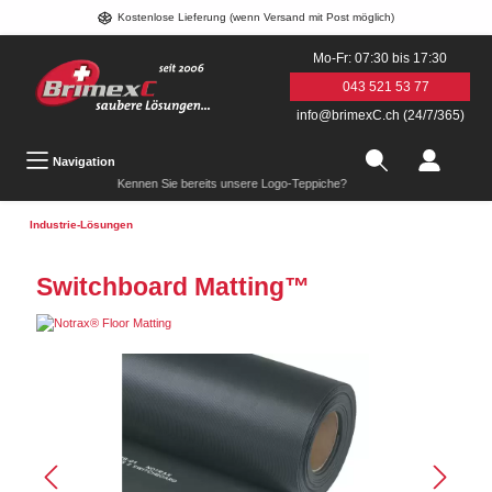
Kostenlose Lieferung (wenn Versand mit Post möglich)
Mo-Fr: 07:30 bis 17:30
043 521 53 77
info@brimexC.ch (24/7/365)
Navigation
Kennen Sie bereits unsere Logo-Teppiche?
Industrie-Lösungen
Switchboard Matting™