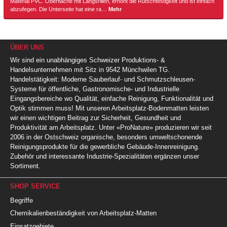
Material PVC. Oberfläche mit Längsrillen, erhöht die Rutschfestigkeit und ist einfach
abzufegen. Die Unterseite hat eine ra…
Mehr
ÜBER UNS
Wir sind ein unabhängiges Schweizer Produktions- &
Handelsunternehmen mit Sitz in 9542 Münchwilen TG.
Handelstätigkeit: Moderne Sauberlauf- und Schmutzschleusen-
Systeme für öffentliche, Gastronomische- und Industrielle
Eingangsbereiche wo Qualität, einfache Reinigung, Funktionalität und
Optik stimmen muss! Mit unseren Arbeitsplatz-Bodenmatten leisten
wir einen wichtigen Beitrag zur Sicherheit, Gesundheit und
Produktivität am Arbeitsplatz. Unter «ProNature» produzieren wir seit
2006 in der Ostschweiz organische, besonders umweltschonende
Reinigungsprodukte für die gewerbliche Gebäude-Innenreinigung.
Zubehör und interessante Industrie-Spezialitäten ergänzen unser
Sortiment.
SHOP SERVICE
Begriffe
Chemikalienbeständigkeit von Arbeitsplatz-Matten
Einsatzgebiete