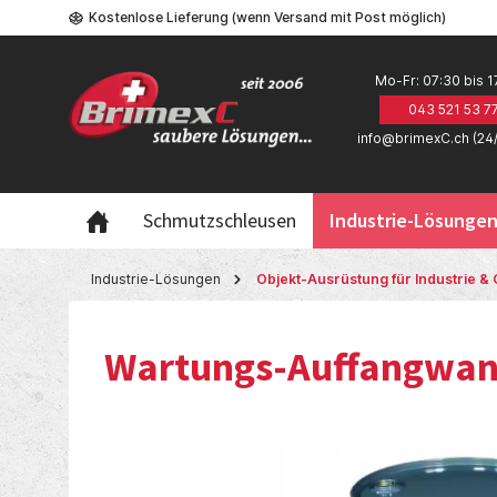
Kostenlose Lieferung (wenn Versand mit Post möglich)
Mo-Fr: 07:30 bis 1
043 521 53 7
info@brimexC.ch (24
Schmutzschleusen
Industrie-Lösunge
Industrie-Lösungen
Objekt-Ausrüstung für Industrie 
Wartungs-Auffangwan