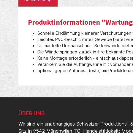
Produktinformationen "Wartung
Schnelle Eindämmung kleinerer Verschüttungen 
Leichtes PVC-beschichtetes Gewebe bietet eine
Ummantelte Urethanschaum-Seitenwände bieten 
Die Wände springen zurück in ihre bekannte Pos
Keine Montage erforderlich - einfach ausklapp
Verankern Sie die Auffangwanne mit vorhandene
optional gegen Aufpreis: Roste, um Produkte un
ÜBER UNS
Wir sind ein unabhängiges Schweizer Produktions- 
Sitz in 9542 Münchwilen TG. Handelstätigkeit: Mod