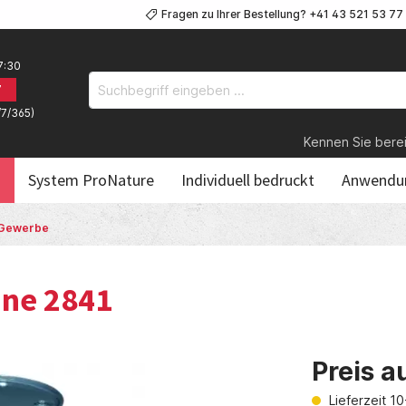
Fragen zu Ihrer Bestellung? +41 43 521 53 77
7:30
7
/7/365)
Kennen Sie bereits 
n
System ProNature
Individuell bedruckt
Anwendun
& Gewerbe
ne 2841
Preis a
Lieferzeit 1